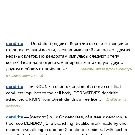
dendrite
— Dendrite Дендрит Короткий сильно ветвящийся
отросток нервной клетки, воспринимающий сигналы от других
нервных клеток. По дендритам импульсы следуют к телу
клетки. Благодаря отросткам нейроны контактируют друг с
другом и образуют нейронные… …
Толковый англо-русский словарь
по нанотехнологии. - М.
dendrite
— ► NOUN ▪ a short extension of a nerve cell that
conducts impulses to the cell body. DERIVATIVES dendritic
adjective. ORIGIN from Greek dendrit s tree like …
English terms
dictionary
dendrite
— [den′drīt΄] n. [< Gr dendritēs, of a tree < dendron, a
tree: see DENDRO ] 1. a branching, treelike mark made by one
mineral crystallizing in another 2. a stone or mineral with such a