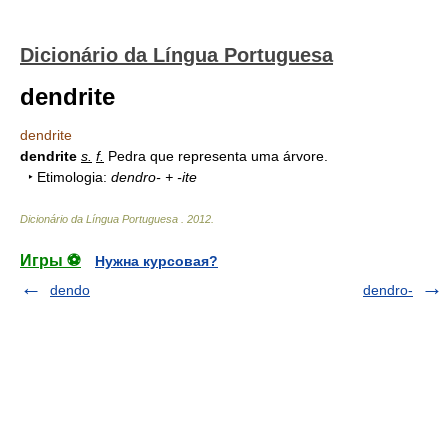
Dicionário da Língua Portuguesa
dendrite
dendrite
dendrite
s.
f.
Pedra que representa uma árvore.
‣ Etimologia:
dendro- + -ite
Dicionário da Língua Portuguesa
.
2012
.
Игры ⚽
Нужна курсовая?
dendo
dendro-