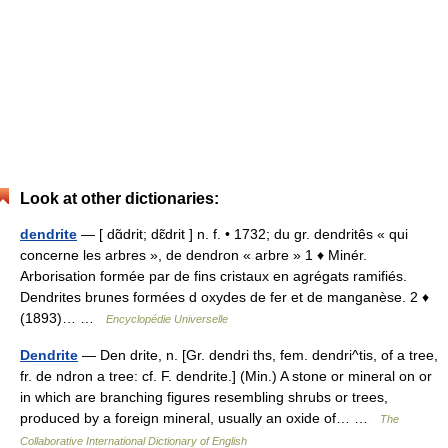
Look at other dictionaries:
dendrite
— [ dɑ̃drit; dɛ̃drit ] n. f. • 1732; du gr. dendritês « qui
concerne les arbres », de dendron « arbre » 1 ♦ Minér.
Arborisation formée par de fins cristaux en agrégats ramifiés.
Dendrites brunes formées d oxydes de fer et de manganèse. 2 ♦
(1893)… …
Encyclopédie Universelle
Dendrite
— Den drite, n. [Gr. dendri ths, fem. dendri^tis, of a tree,
fr. de ndron a tree: cf. F. dendrite.] (Min.) A stone or mineral on or
in which are branching figures resembling shrubs or trees,
produced by a foreign mineral, usually an oxide of… …
The
Collaborative International Dictionary of English