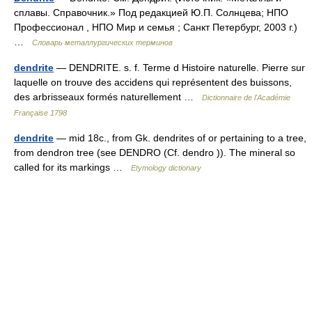
сплавы. Справочник.» Под редакцией Ю.П. Солнцева; НПО
Профессионал , НПО Мир и семья ; Санкт Петербург, 2003 г.)
…
Словарь металлургических терминов
dendrite
— DENDRITE. s. f. Terme d Histoire naturelle. Pierre sur
laquelle on trouve des accidens qui représentent des buissons,
des arbrisseaux formés naturellement …
Dictionnaire de l'Académie
Française 1798
dendrite
— mid 18c., from Gk. dendrites of or pertaining to a tree,
from dendron tree (see DENDRO (Cf. dendro )). The mineral so
called for its markings …
Etymology dictionary