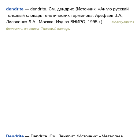
dendrite
— dendrite. См. дендрит. (Источник: «Англо русский
толковый словарь генетических терминов». Арефьев В.А.,
Лисовенко Л.А., Москва: Изд во ВНИРО, 1995 г.) …
Молекулярная
биология и генетика. Толковый словарь.
Dendrite
— Dendrite. См. Дендрит. (Источник: «Металлы и