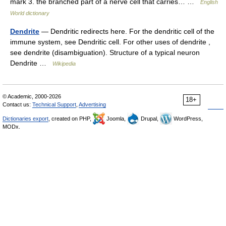
mark 3. the branched part of a nerve cell that carries… …
English
World dictionary
Dendrite
— Dendritic redirects here. For the dendritic cell of the
immune system, see Dendritic cell. For other uses of dendrite ,
see dendrite (disambiguation). Structure of a typical neuron
Dendrite …
Wikipedia
© Academic, 2000-2026
18+
Contact us:
Technical Support
,
Advertising
Dictionaries export
, created on PHP,
Joomla,
Drupal,
WordPress,
MODx.